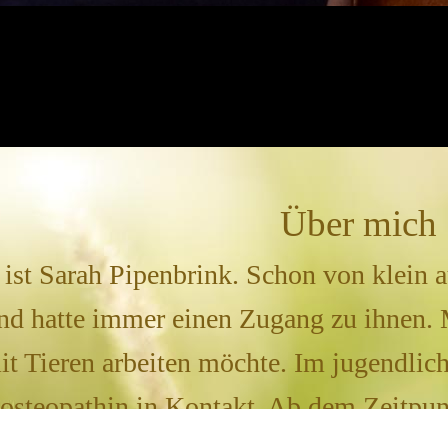
Über mich
st Sarah Pipenbrink. Schon von klein au
d hatte immer einen Zugang zu ihnen. M
mit Tieren arbeiten möchte. Im jugendlic
eosteopathin in Kontakt. Ab dem Zeitpu