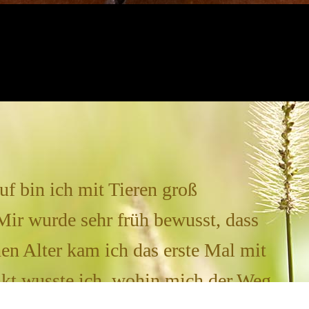
f bin ich mit Tieren groß
ir wurde sehr früh bewusst, dass
hen Alter kam ich das erste Mal mit
nkt wusste ich, wohin mich der Weg